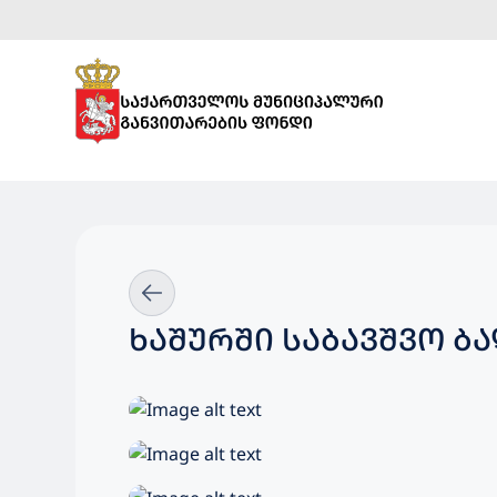
ᲮᲐᲨᲣᲠᲨᲘ ᲡᲐᲑᲐᲕᲨᲕᲝ 