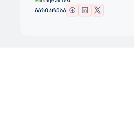
ᲒᲐᲖᲘᲐᲠᲔᲑᲐ