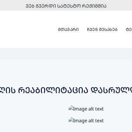
ᲕᲔᲑ ᲒᲕᲔᲠᲓᲘ ᲡᲐᲢᲔᲡᲢᲝ ᲠᲔᲟᲘᲛᲨᲘᲐ
ᲛᲗᲐᲕᲐᲠᲘ
ᲩᲕᲔᲜ ᲨᲔᲡᲐᲮᲔᲑ
ᲢᲔ
ᲑᲐᲦᲘᲡ ᲠᲔᲐᲑᲘᲚᲘᲢᲐᲪᲘᲐ ᲓᲐᲡᲠᲣᲚ