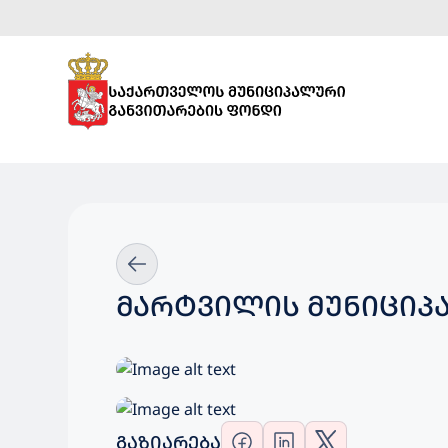
ᲛᲐᲠᲢᲕᲘᲚᲘᲡ ᲛᲣᲜᲘᲪᲘᲞ
ᲒᲐᲖᲘᲐᲠᲔᲑᲐ