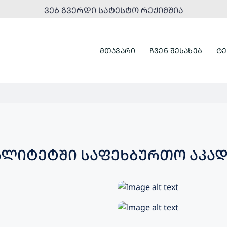
ᲕᲔᲑ ᲒᲕᲔᲠᲓᲘ ᲡᲐᲢᲔᲡᲢᲝ ᲠᲔᲟᲘᲛᲨᲘᲐ
ᲛᲗᲐᲕᲐᲠᲘ
ᲩᲕᲔᲜ ᲨᲔᲡᲐᲮᲔᲑ
ᲢᲔ
ᲐᲚᲘᲢᲔᲢᲨᲘ ᲡᲐᲤᲔᲮᲑᲣᲠᲗᲝ ᲐᲙᲐᲓᲔ