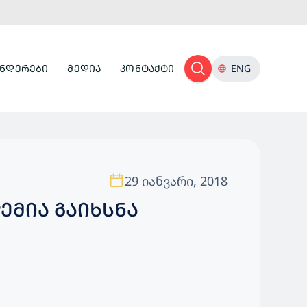
ᲜᲓᲔᲠᲔᲑᲘ
ᲛᲔᲓᲘᲐ
ᲙᲝᲜᲢᲐᲥᲢᲘ
ENG
29 იანვარი, 2018
ᲛᲘᲐ ᲒᲐᲘᲮᲡᲜᲐ