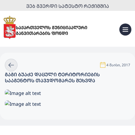
ᲕᲔᲑ ᲒᲕᲔᲠᲓᲘ ᲡᲐᲢᲔᲡᲢᲝ ᲠᲔᲟᲘᲛᲨᲘᲐ
4 მაისი, 2017
ᲒᲐᲒᲘ ᲑᲣᲐᲫᲔ ᲓᲐᲪᲣᲚᲘ ᲢᲔᲠᲘᲢᲝᲠᲘᲔᲑᲘᲡ
ᲡᲐᲐᲒᲔᲜᲢᲝᲡ ᲗᲐᲕᲯᲓᲝᲛᲐᲠᲔᲡ ᲨᲔᲮᲕᲓᲐ