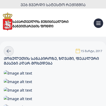
ᲕᲔᲑ ᲒᲕᲔᲠᲓᲘ ᲡᲐᲢᲔᲡᲢᲝ ᲠᲔᲟᲘᲛᲨᲘᲐ
15 მარტი, 2017
ᲥᲝᲑᲣᲚᲔᲗᲘᲡ ᲡᲐᲜᲐᲞᲘᲠᲝᲖᲔ, ᲖᲦᲕᲐᲨᲘ, ᲤᲔᲙᲐᲚᲣᲠᲘ
ᲛᲐᲡᲔᲑᲘ ᲐᲦᲐᲠ ᲛᲝᲮᲕᲓᲔᲑᲐ