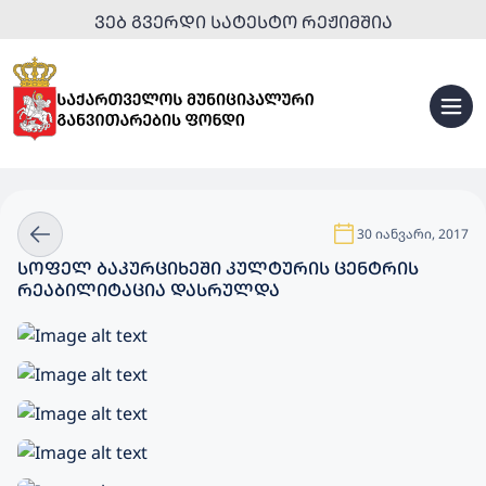
ᲕᲔᲑ ᲒᲕᲔᲠᲓᲘ ᲡᲐᲢᲔᲡᲢᲝ ᲠᲔᲟᲘᲛᲨᲘᲐ
30 იანვარი, 2017
ᲡᲝᲤᲔᲚ ᲑᲐᲙᲣᲠᲪᲘᲮᲔᲨᲘ ᲙᲣᲚᲢᲣᲠᲘᲡ ᲪᲔᲜᲢᲠᲘᲡ
ᲠᲔᲐᲑᲘᲚᲘᲢᲐᲪᲘᲐ ᲓᲐᲡᲠᲣᲚᲓᲐ