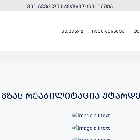
ᲕᲔᲑ ᲒᲕᲔᲠᲓᲘ ᲡᲐᲢᲔᲡᲢᲝ ᲠᲔᲟᲘᲛᲨᲘᲐ
ᲛᲗᲐᲕᲐᲠᲘ
ᲩᲕᲔᲜ ᲨᲔᲡᲐᲮᲔᲑ
ᲢᲔ
 ᲒᲖᲐᲡ ᲠᲔᲐᲑᲘᲚᲘᲢᲐᲪᲘᲐ ᲣᲢᲐᲠᲓ