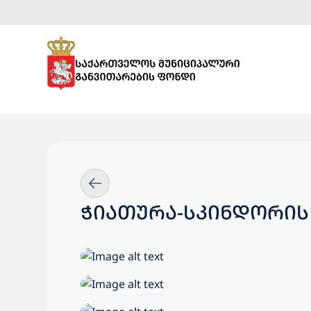
ᲭᲘᲐᲗᲣᲠᲐ-ᲡᲙᲘᲜᲓᲝᲠᲘᲡ