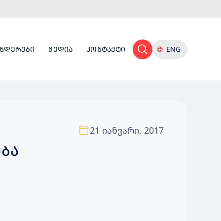
ᲜᲓᲔᲠᲔᲑᲘ
ᲛᲔᲓᲘᲐ
ᲙᲝᲜᲢᲐᲥᲢᲘ
ENG
21 იანვარი, 2017
ᲔᲑᲐ