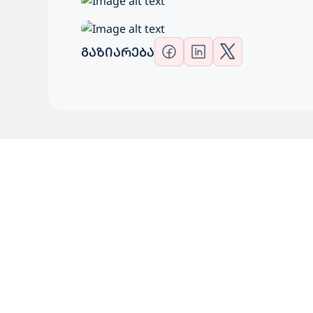
ᲒᲐᲖᲘᲐᲠᲔᲑᲐ