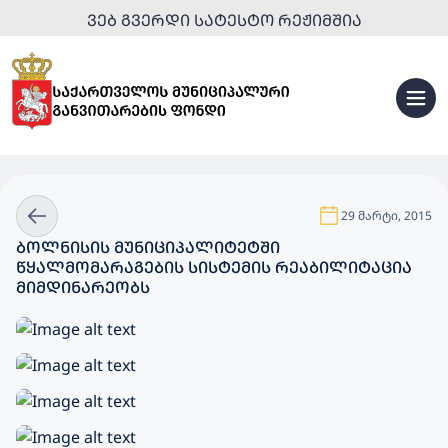
ᲕᲔᲑ ᲒᲕᲔᲠᲓᲘ ᲡᲐᲢᲔᲡᲢᲝ ᲠᲔᲟᲘᲛᲨᲘᲐ
29 მარტი, 2015
ᲑᲝᲚᲜᲘᲡᲘᲡ ᲛᲣᲜᲘᲪᲘᲞᲐᲚᲘᲢᲔᲢᲨᲘ
ᲬᲧᲐᲚᲛᲝᲛᲐᲠᲐᲒᲔᲑᲘᲡ ᲡᲘᲡᲢᲔᲛᲘᲡ ᲠᲔᲐᲑᲘᲚᲘᲢᲐᲪᲘᲐ
ᲛᲘᲛᲓᲘᲜᲐᲠᲔᲝᲑᲡ