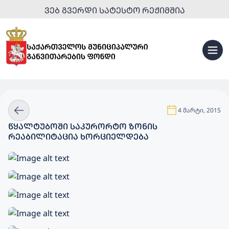
ᲕᲔᲑ ᲒᲕᲔᲠᲓᲘ ᲡᲐᲢᲔᲡᲢᲝ ᲠᲔᲟᲘᲛᲨᲘᲐ
4 მარტი, 2015
ᲬᲧᲐᲚᲢᲣᲑᲝᲨᲘ ᲡᲐᲙᲣᲠᲝᲠᲢᲝ ᲖᲝᲜᲘᲡ
ᲠᲔᲐᲑᲘᲚᲘᲢᲐᲪᲘᲐ ᲮᲝᲠᲪᲘᲔᲚᲓᲔᲑᲐ