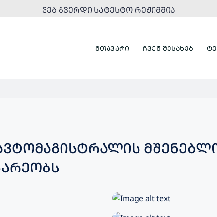
ᲕᲔᲑ ᲒᲕᲔᲠᲓᲘ ᲡᲐᲢᲔᲡᲢᲝ ᲠᲔᲟᲘᲛᲨᲘᲐ
ᲛᲗᲐᲕᲐᲠᲘ
ᲩᲕᲔᲜ ᲨᲔᲡᲐᲮᲔᲑ
ᲢᲔ
ᲐᲕᲢᲝᲛᲐᲒᲘᲡᲢᲠᲐᲚᲘᲡ ᲛᲨᲔᲜᲔᲑᲚ
ᲜᲐᲠᲔᲝᲑᲡ