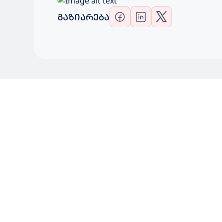
ᲒᲐᲖᲘᲐᲠᲔᲑᲐ