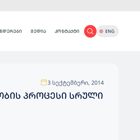
ᲜᲓᲔᲠᲔᲑᲘ
ᲛᲔᲓᲘᲐ
ᲙᲝᲜᲢᲐᲥᲢᲘ
ENG
3 სექტემბერი, 2014
ᲝᲑᲘᲡ ᲞᲠᲝᲪᲔᲡᲘ ᲡᲠᲣᲚᲘ