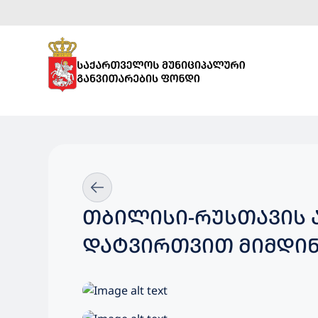
ᲗᲑᲘᲚᲘᲡᲘ-ᲠᲣᲡᲗᲐᲕᲘᲡ 
ᲓᲐᲢᲕᲘᲠᲗᲕᲘᲗ ᲛᲘᲛᲓᲘ