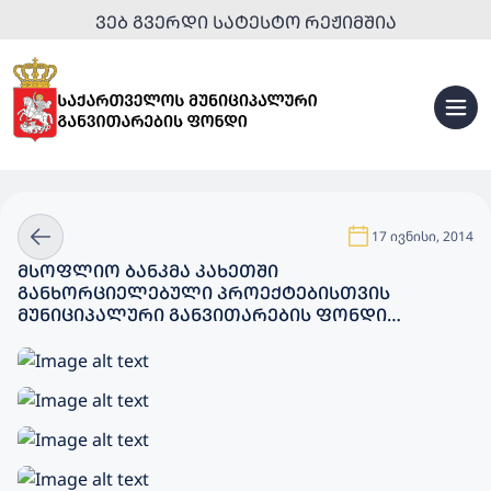
ᲕᲔᲑ ᲒᲕᲔᲠᲓᲘ ᲡᲐᲢᲔᲡᲢᲝ ᲠᲔᲟᲘᲛᲨᲘᲐ
17 ივნისი, 2014
ᲛᲡᲝᲤᲚᲘᲝ ᲑᲐᲜᲙᲛᲐ ᲙᲐᲮᲔᲗᲨᲘ
ᲒᲐᲜᲮᲝᲠᲪᲘᲔᲚᲔᲑᲣᲚᲘ ᲞᲠᲝᲔᲥᲢᲔᲑᲘᲡᲗᲕᲘᲡ
ᲛᲣᲜᲘᲪᲘᲞᲐᲚᲣᲠᲘ ᲒᲐᲜᲕᲘᲗᲐᲠᲔᲑᲘᲡ ᲤᲝᲜᲓᲘ
ᲓᲐᲐᲯᲘᲚᲓᲝᲕᲐ