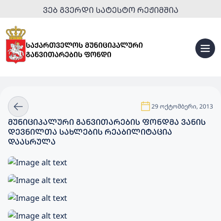
ᲕᲔᲑ ᲒᲕᲔᲠᲓᲘ ᲡᲐᲢᲔᲡᲢᲝ ᲠᲔᲟᲘᲛᲨᲘᲐ
29 ოქტომბერი, 2013
ᲛᲣᲜᲘᲪᲘᲞᲐᲚᲣᲠᲘ ᲒᲐᲜᲕᲘᲗᲐᲠᲔᲑᲘᲡ ᲤᲝᲜᲓᲛᲐ ᲕᲐᲜᲘᲡ
ᲓᲔᲕᲜᲘᲚᲗᲐ ᲡᲐᲮᲚᲔᲑᲘᲡ ᲠᲔᲐᲑᲘᲚᲘᲢᲐᲪᲘᲐ
ᲓᲐᲐᲡᲠᲣᲚᲐ