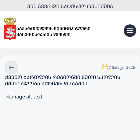
ᲕᲔᲑ ᲒᲕᲔᲠᲓᲘ ᲡᲐᲢᲔᲡᲢᲝ ᲠᲔᲟᲘᲛᲨᲘᲐ
7 მარტი, 2026
ᲥᲕᲔᲛᲝ ᲥᲐᲠᲗᲚᲘᲡ ᲠᲔᲒᲘᲝᲜᲨᲘ ᲮᲣᲗᲘ ᲡᲙᲝᲚᲘᲡ
ᲛᲨᲔᲜᲔᲑᲚᲝᲑᲐ ᲐᲥᲢᲘᲣᲠ ᲤᲐᲖᲐᲨᲘᲐ