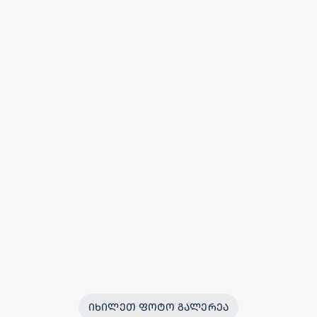
ᲘᲮᲘᲚᲔᲗ ᲤᲝᲢᲝ ᲒᲐᲚᲔᲠᲔᲐ