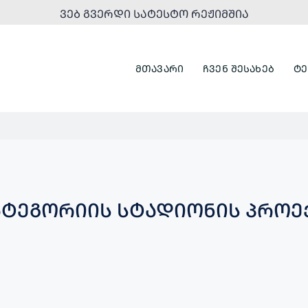
ᲕᲔᲑ ᲒᲕᲔᲠᲓᲘ ᲡᲐᲢᲔᲡᲢᲝ ᲠᲔᲟᲘᲛᲨᲘᲐ
ᲛᲗᲐᲕᲐᲠᲘ
ᲩᲕᲔᲜ ᲨᲔᲡᲐᲮᲔᲑ
ᲢᲔ
ᲙᲐᲢᲔᲒᲝᲠᲘᲘᲡ ᲡᲢᲐᲓᲘᲝᲜᲘᲡ ᲞᲠᲝ