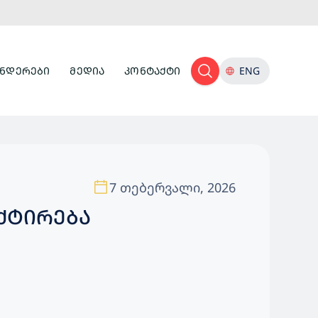
ᲜᲓᲔᲠᲔᲑᲘ
ᲛᲔᲓᲘᲐ
ᲙᲝᲜᲢᲐᲥᲢᲘ
ENG
7 თებერვალი, 2026
ᲔᲥᲢᲘᲠᲔᲑᲐ