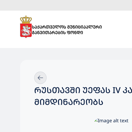
ᲠᲣᲡᲗᲐᲕᲨᲘ ᲣᲔᲤᲐᲡ IV 
ᲛᲘᲛᲓᲘᲜᲐᲠᲔᲝᲑᲡ