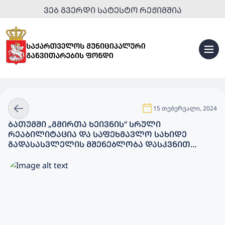
ᲕᲔᲑ ᲒᲕᲔᲠᲓᲘ ᲡᲐᲢᲔᲡᲢᲝ ᲠᲔᲟᲘᲛᲨᲘᲐ
15 თებერვალი, 2024
ᲑᲐᲗᲣᲛᲨᲘ „ᲒᲛᲘᲠᲗᲐ ᲮᲔᲘᲕᲜᲘᲡ“ ᲡᲠᲣᲚᲘ
ᲠᲔᲐᲑᲘᲚᲘᲢᲐᲪᲘᲐ ᲓᲐ ᲡᲐᲤᲔᲮᲛᲐᲕᲚᲝ ᲡᲐᲮᲘᲓᲔ
ᲒᲐᲓᲐᲡᲐᲡᲕᲚᲔᲚᲘᲡ ᲛᲨᲔᲜᲔᲑᲚᲝᲑᲐ ᲓᲐᲡᲙᲕᲜᲘᲗ
ᲤᲐᲖᲐᲨᲘᲐ