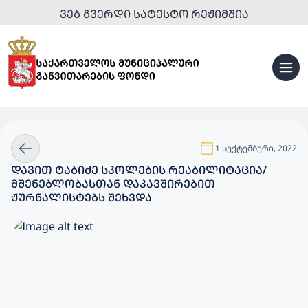
ᲕᲔᲑ ᲒᲕᲔᲠᲓᲘ ᲡᲐᲢᲔᲡᲢᲝ ᲠᲔᲟᲘᲛᲨᲘᲐ
1 სექტემბერი, 2022
ᲓᲐᲕᲘᲗ ᲢᲐᲑᲘᲫᲔ ᲡᲙᲝᲚᲔᲑᲘᲡ ᲠᲔᲐᲑᲘᲚᲘᲢᲐᲪᲘᲐ/
ᲛᲨᲔᲜᲔᲑᲚᲝᲑᲐᲡᲗᲐᲜ ᲓᲐᲙᲐᲕᲨᲘᲠᲔᲑᲘᲗ
ᲟᲣᲠᲜᲐᲚᲘᲡᲢᲔᲑᲡ ᲨᲔᲮᲕᲓᲐ