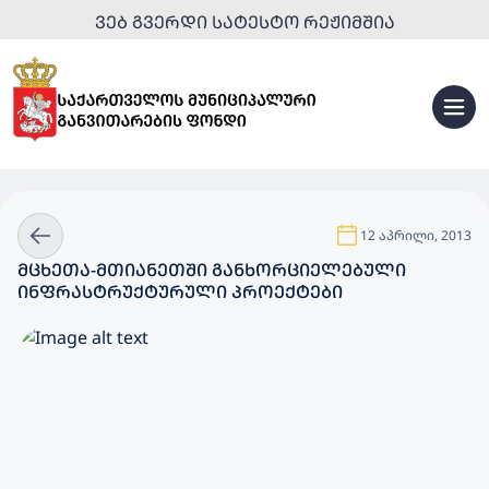
ᲕᲔᲑ ᲒᲕᲔᲠᲓᲘ ᲡᲐᲢᲔᲡᲢᲝ ᲠᲔᲟᲘᲛᲨᲘᲐ
12 აპრილი, 2013
ᲛᲪᲮᲔᲗᲐ-ᲛᲗᲘᲐᲜᲔᲗᲨᲘ ᲒᲐᲜᲮᲝᲠᲪᲘᲔᲚᲔᲑᲣᲚᲘ
ᲘᲜᲤᲠᲐᲡᲢᲠᲣᲥᲢᲣᲠᲣᲚᲘ ᲞᲠᲝᲔᲥᲢᲔᲑᲘ