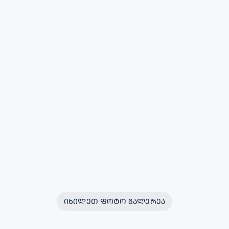
ᲘᲮᲘᲚᲔᲗ ᲤᲝᲢᲝ ᲒᲐᲚᲔᲠᲔᲐ