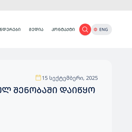
ᲜᲓᲔᲠᲔᲑᲘ
ᲛᲔᲓᲘᲐ
ᲙᲝᲜᲢᲐᲥᲢᲘ
ENG
15 სექტემბერი, 2025
ᲣᲚ ᲨᲔᲜᲝᲑᲐᲨᲘ ᲓᲐᲘᲬᲧᲝ