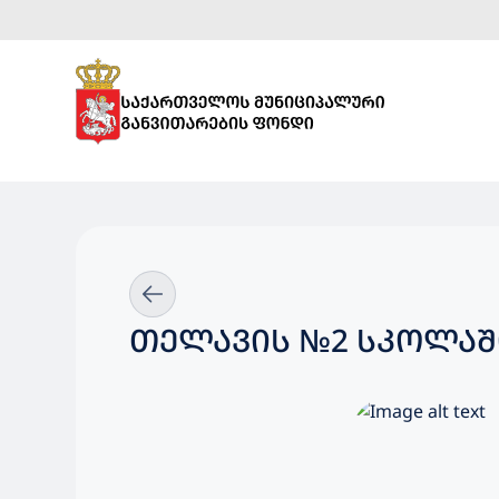
ᲗᲔᲚᲐᲕᲘᲡ №2 ᲡᲙᲝᲚᲐᲨ