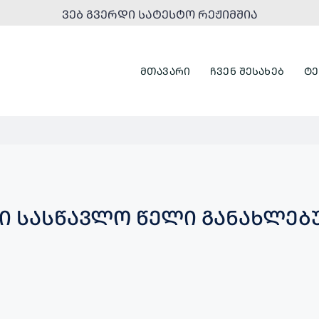
ᲕᲔᲑ ᲒᲕᲔᲠᲓᲘ ᲡᲐᲢᲔᲡᲢᲝ ᲠᲔᲟᲘᲛᲨᲘᲐ
ᲛᲗᲐᲕᲐᲠᲘ
ᲩᲕᲔᲜ ᲨᲔᲡᲐᲮᲔᲑ
ᲢᲔ
Ი ᲡᲐᲡᲬᲐᲕᲚᲝ ᲬᲔᲚᲘ ᲒᲐᲜᲐᲮᲚᲔᲑ