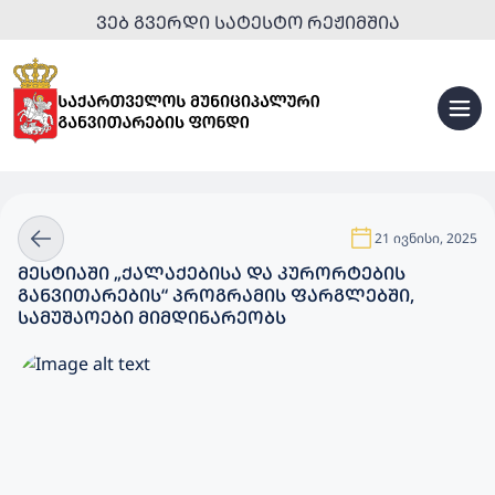
ᲕᲔᲑ ᲒᲕᲔᲠᲓᲘ ᲡᲐᲢᲔᲡᲢᲝ ᲠᲔᲟᲘᲛᲨᲘᲐ
21 ივნისი, 2025
ᲛᲔᲡᲢᲘᲐᲨᲘ „ᲥᲐᲚᲐᲥᲔᲑᲘᲡᲐ ᲓᲐ ᲙᲣᲠᲝᲠᲢᲔᲑᲘᲡ
ᲒᲐᲜᲕᲘᲗᲐᲠᲔᲑᲘᲡ“ ᲞᲠᲝᲒᲠᲐᲛᲘᲡ ᲤᲐᲠᲒᲚᲔᲑᲨᲘ,
ᲡᲐᲛᲣᲨᲐᲝᲔᲑᲘ ᲛᲘᲛᲓᲘᲜᲐᲠᲔᲝᲑᲡ