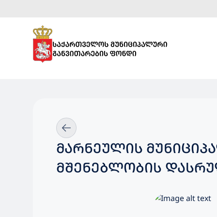
ᲛᲐᲠᲜᲔᲣᲚᲘᲡ ᲛᲣᲜᲘᲪᲘᲞ
ᲛᲨᲔᲜᲔᲑᲚᲝᲑᲘᲡ ᲓᲐᲡᲠᲣ