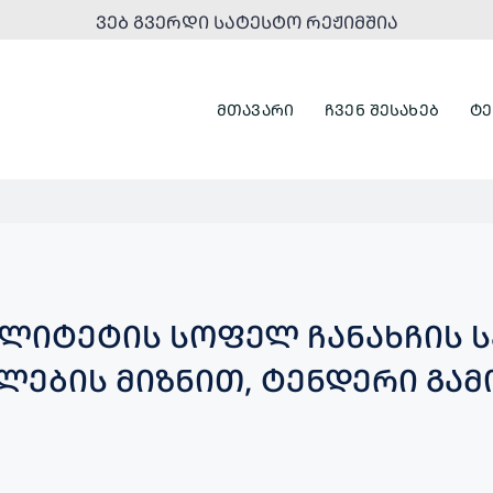
ᲕᲔᲑ ᲒᲕᲔᲠᲓᲘ ᲡᲐᲢᲔᲡᲢᲝ ᲠᲔᲟᲘᲛᲨᲘᲐ
ᲛᲗᲐᲕᲐᲠᲘ
ᲩᲕᲔᲜ ᲨᲔᲡᲐᲮᲔᲑ
ᲢᲔ
ᲐᲚᲘᲢᲔᲢᲘᲡ ᲡᲝᲤᲔᲚ ᲩᲐᲜᲐᲮᲩᲘᲡ 
ᲚᲔᲑᲘᲡ ᲛᲘᲖᲜᲘᲗ, ᲢᲔᲜᲓᲔᲠᲘ ᲒᲐ