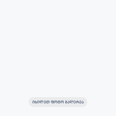
ᲘᲮᲘᲚᲔᲗ ᲤᲝᲢᲝ ᲒᲐᲚᲔᲠᲔᲐ