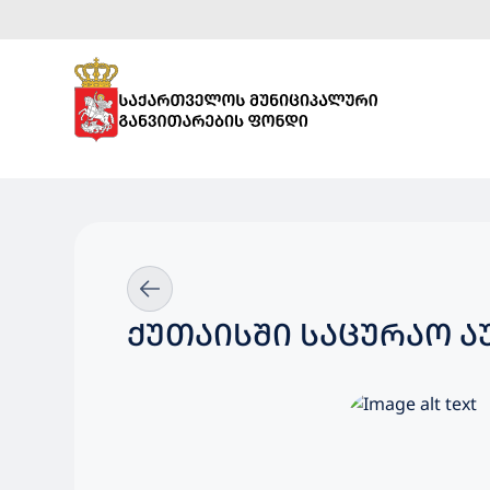
ᲥᲣᲗᲐᲘᲡᲨᲘ ᲡᲐᲪᲣᲠᲐᲝ Ა