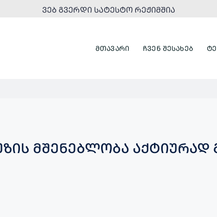
ᲕᲔᲑ ᲒᲕᲔᲠᲓᲘ ᲡᲐᲢᲔᲡᲢᲝ ᲠᲔᲟᲘᲛᲨᲘᲐ
ᲛᲗᲐᲕᲐᲠᲘ
ᲩᲕᲔᲜ ᲨᲔᲡᲐᲮᲔᲑ
ᲢᲔ
ᲣᲖᲘᲡ ᲛᲨᲔᲜᲔᲑᲚᲝᲑᲐ ᲐᲥᲢᲘᲣᲠᲐᲓ