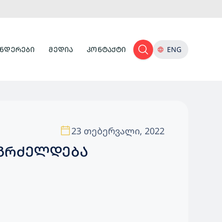
ᲜᲓᲔᲠᲔᲑᲘ
ᲛᲔᲓᲘᲐ
ᲙᲝᲜᲢᲐᲥᲢᲘ
ENG
23 თებერვალი, 2022
 ᲒᲠᲫᲔᲚᲓᲔᲑᲐ