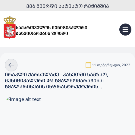
ᲕᲔᲑ ᲒᲕᲔᲠᲓᲘ ᲡᲐᲢᲔᲡᲢᲝ ᲠᲔᲟᲘᲛᲨᲘᲐ
11 თებერვალი, 2022
ᲘᲠᲐᲙᲚᲘ ᲥᲐᲠᲡᲔᲚᲐᲫᲔ - ᲙᲐᲮᲔᲗᲨᲘ ᲡᲐᲒᲖᲐᲝ,
ᲛᲣᲜᲘᲪᲘᲞᲐᲚᲣᲠᲘ ᲓᲐ ᲬᲧᲐᲚᲛᲝᲛᲐᲠᲐᲒᲔᲑᲐ-
ᲬᲧᲐᲚᲐᲠᲘᲜᲔᲑᲘᲡ ᲘᲜᲤᲠᲐᲡᲢᲠᲣᲥᲢᲣᲠᲘᲡ
ᲒᲐᲜᲕᲘᲗᲐᲠᲔᲑᲘᲡ ᲛᲜᲘᲨᲕᲜᲔᲚᲝᲕᲐᲜᲘ ᲨᲔᲓᲔᲒᲔᲑᲘ ᲣᲙᲕᲔ
ᲒᲕᲐᲥᲕᲡ