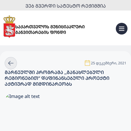
ᲕᲔᲑ ᲒᲕᲔᲠᲓᲘ ᲡᲐᲢᲔᲡᲢᲝ ᲠᲔᲟᲘᲛᲨᲘᲐ
25 დეკემბერი, 2021
ᲛᲐᲠᲜᲔᲣᲚᲨᲘ ᲞᲠᲝᲒᲠᲐᲛᲐ ,,ᲒᲐᲜᲐᲮᲚᲔᲑᲣᲚᲘ
ᲠᲔᲒᲘᲝᲜᲔᲑᲘᲗ“ ᲓᲐᲤᲘᲜᲐᲜᲡᲔᲑᲣᲚᲘ ᲞᲠᲝᲔᲥᲢᲘ
ᲐᲥᲢᲘᲣᲠᲐᲓ ᲛᲘᲛᲓᲘᲜᲐᲠᲔᲝᲑᲡ