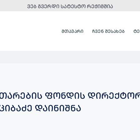
ᲕᲔᲑ ᲒᲕᲔᲠᲓᲘ ᲡᲐᲢᲔᲡᲢᲝ ᲠᲔᲟᲘᲛᲨᲘᲐ
ᲛᲗᲐᲕᲐᲠᲘ
ᲩᲕᲔᲜ ᲨᲔᲡᲐᲮᲔᲑ
ᲢᲔ
ᲘᲗᲐᲠᲔᲑᲘᲡ ᲤᲝᲜᲓᲘᲡ ᲓᲘᲠᲔᲥᲢᲝ
ᲪᲘᲑᲐᲫᲔ ᲓᲐᲘᲜᲘᲨᲜᲐ