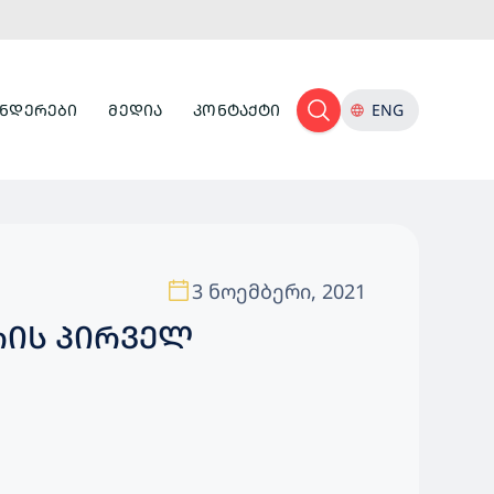
ᲜᲓᲔᲠᲔᲑᲘ
ᲛᲔᲓᲘᲐ
ᲙᲝᲜᲢᲐᲥᲢᲘ
ENG
3 ნოემბერი, 2021
ᲠᲘᲡ ᲞᲘᲠᲕᲔᲚ