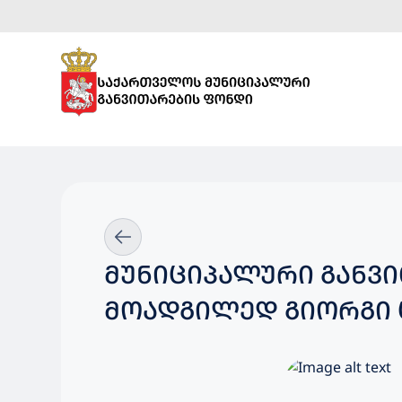
ᲛᲣᲜᲘᲪᲘᲞᲐᲚᲣᲠᲘ ᲒᲐᲜᲕ
ᲛᲝᲐᲓᲒᲘᲚᲔᲓ ᲒᲘᲝᲠᲒᲘ 