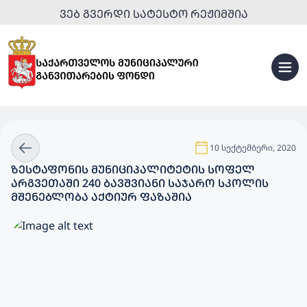
ᲕᲔᲑ ᲒᲕᲔᲠᲓᲘ ᲡᲐᲢᲔᲡᲢᲝ ᲠᲔᲟᲘᲛᲨᲘᲐ
10 სექტემბერი, 2020
ᲖᲔᲡᲢᲐᲤᲝᲜᲘᲡ ᲛᲣᲜᲘᲪᲘᲞᲐᲚᲘᲢᲔᲢᲘᲡ ᲡᲝᲤᲔᲚ
ᲐᲠᲒᲕᲔᲗᲐᲨᲘ 240 ᲑᲐᲕᲨᲕᲘᲐᲜᲘ ᲡᲐᲯᲐᲠᲝ ᲡᲙᲝᲚᲘᲡ
ᲛᲨᲔᲜᲔᲑᲚᲝᲑᲐ ᲐᲥᲢᲘᲣᲠ ᲤᲐᲖᲐᲨᲘᲐ