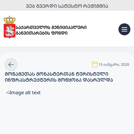
ᲕᲔᲑ ᲒᲕᲔᲠᲓᲘ ᲡᲐᲢᲔᲡᲢᲝ ᲠᲔᲟᲘᲛᲨᲘᲐ
15 იანვარი, 2020
ᲛᲝᲬᲐᲛᲔᲗᲐᲡ ᲛᲝᲜᲐᲡᲢᲔᲠᲗᲐᲜ ᲢᲣᲠᲘᲡᲢᲣᲚᲘ
ᲘᲜᲤᲠᲐᲡᲢᲠᲣᲥᲢᲣᲠᲘᲡ ᲛᲝᲬᲧᲝᲑᲐ ᲓᲐᲡᲠᲣᲚᲓᲐ