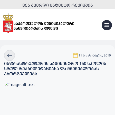
ᲕᲔᲑ ᲒᲕᲔᲠᲓᲘ ᲡᲐᲢᲔᲡᲢᲝ ᲠᲔᲟᲘᲛᲨᲘᲐ
11 სექტემბერი, 2019
ᲘᲜᲤᲠᲐᲡᲢᲠᲣᲥᲢᲣᲠᲘᲡ ᲡᲐᲛᲘᲜᲘᲡᲢᲠᲝ 150 ᲡᲙᲝᲚᲘᲡ
ᲡᲠᲣᲚ ᲠᲔᲐᲑᲘᲚᲘᲢᲐᲪᲘᲐᲡᲐ ᲓᲐ ᲛᲨᲔᲜᲔᲑᲚᲝᲑᲐᲡ
ᲐᲮᲝᲠᲪᲘᲔᲚᲔᲑᲡ