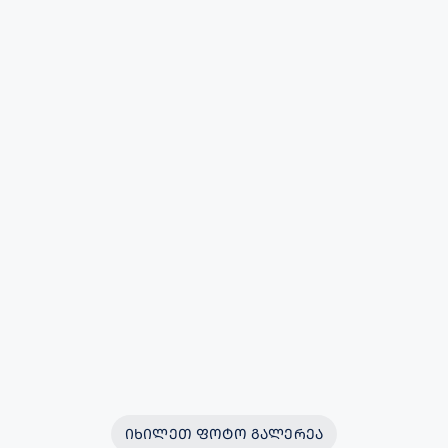
ᲘᲮᲘᲚᲔᲗ ᲤᲝᲢᲝ ᲒᲐᲚᲔᲠᲔᲐ