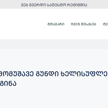
ᲕᲔᲑ ᲒᲕᲔᲠᲓᲘ ᲡᲐᲢᲔᲡᲢᲝ ᲠᲔᲟᲘᲛᲨᲘᲐ
ᲛᲗᲐᲕᲐᲠᲘ
ᲩᲕᲔᲜ ᲨᲔᲡᲐᲮᲔᲑ
ᲢᲔ
 ᲛᲝᲛᲣᲨᲐᲕᲔ ᲒᲣᲜᲓᲘ ᲮᲔᲚᲘᲡᲣᲤᲚᲔ
ᲒᲘᲜᲐ