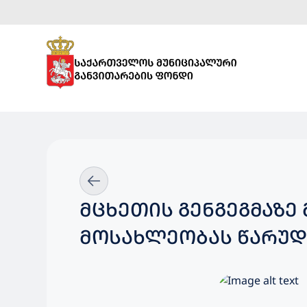
ᲛᲪᲮᲔᲗᲘᲡ ᲒᲔᲜᲒᲔᲒᲛᲐᲖᲔ
ᲛᲝᲡᲐᲮᲚᲔᲝᲑᲐᲡ ᲬᲐᲠᲣᲓ