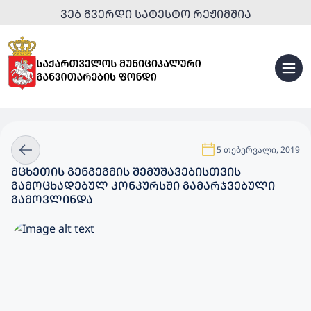
ᲕᲔᲑ ᲒᲕᲔᲠᲓᲘ ᲡᲐᲢᲔᲡᲢᲝ ᲠᲔᲟᲘᲛᲨᲘᲐ
5 თებერვალი, 2019
ᲛᲪᲮᲔᲗᲘᲡ ᲒᲔᲜᲒᲔᲒᲛᲘᲡ ᲨᲔᲛᲣᲨᲐᲕᲔᲑᲘᲡᲗᲕᲘᲡ
ᲒᲐᲛᲝᲪᲮᲐᲓᲔᲑᲣᲚ ᲙᲝᲜᲙᲣᲠᲡᲨᲘ ᲒᲐᲛᲐᲠᲯᲕᲔᲑᲣᲚᲘ
ᲒᲐᲛᲝᲕᲚᲘᲜᲓᲐ