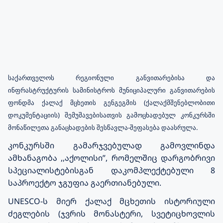
საქართველოს
რეგიონული
განვითარებისა
და
ინფრასტრუქტურის
სამინისტროს
მუნიციპალური
განვითარების
(
ფონდმა
ქალაქ
მცხეთის
გენგეგმის
ქალაქმშენებლობითი
)
დოკუმენტაციის
შემუშავებისათვის
გამოცხადებულ
კონკურსში
-
.
მონაწილეთა
განაცხადების
შესწავლა
შეფასება
დაასრულა
კონკურსში
გამარჯვებულად
გამოვლინდა
ამხანაგობა
,,
აქოლისი
”,
რომელშიც
დარგობრივი
სპეციალისტებისგან
დაკომპლექტებული
8
საპროექტო
ჯგუფია
გაერთიანებული
.
UNESCO-
ს
მიერ
ქალაქ
მცხეთის
ისტორიული
ძეგლების
(
ჯვრის
მონასტერი
,
სვეტიცხოვლის