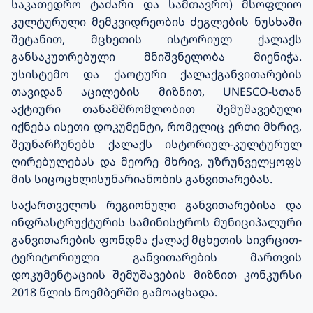
საკათედრო
ტაძარი
და
სამთავრო
)
მსოფლიო
კულტურული
მემკვიდრეობის
ძეგლების
ნუსხაში
შეტანით
,
მცხეთის
ისტორიულ
ქალაქს
განსაკუთრებული
მნიშვნელობა
მიენიჭა
.
უსისტემო
და
ქაოტური
ქალაქგანვითარების
თავიდან
აცილების
მიზნით
, UNESCO-
სთან
აქტიური
თანამშრომლობით
შემუშავებული
იქნება
ისეთი
დოკუმენტი
,
რომელიც
ერთი
მხრივ
,
შეუნარჩუნებს
ქალაქს
ისტორიულ
-
კულტურულ
ღირებულებას
და
მეორე
მხრივ
,
უზრუნველყოფს
მის
სიცოცხლისუნარიანობის
განვითარებას
.
საქართველოს
რეგიონული
განვითარებისა
და
ინფრასტრუქტურის
სამინისტროს
მუნიციპალური
განვითარების
ფონდმა
ქალაქ
მცხეთის
სივრცით
-
ტერიტორიული
განვითარების
მართვის
დოკუმენტაციის
შემუშავების
მიზნით
კონკურსი
2018
წლის
ნოემბერში
გამოაცხადა
.