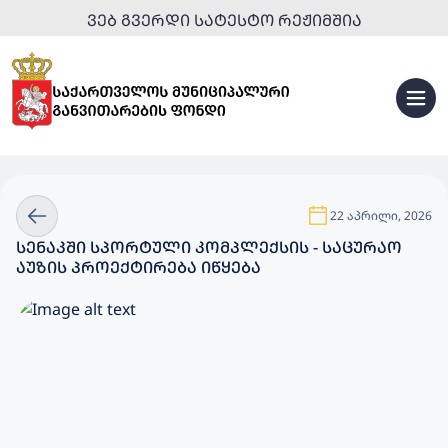
ᲕᲔᲑ ᲒᲕᲔᲠᲓᲘ ᲡᲐᲢᲔᲡᲢᲝ ᲠᲔᲟᲘᲛᲨᲘᲐ
22 აპრილი, 2026
ᲡᲔᲜᲐᲙᲨᲘ ᲡᲞᲝᲠᲢᲣᲚᲘ ᲙᲝᲛᲞᲚᲔᲥᲡᲘᲡ - ᲡᲐᲪᲣᲠᲐᲝ
ᲐᲣᲖᲘᲡ ᲞᲠᲝᲔᲥᲢᲘᲠᲔᲑᲐ ᲘᲬᲧᲔᲑᲐ