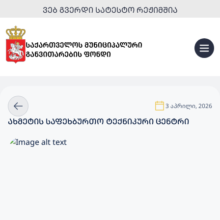
ᲕᲔᲑ ᲒᲕᲔᲠᲓᲘ ᲡᲐᲢᲔᲡᲢᲝ ᲠᲔᲟᲘᲛᲨᲘᲐ
3 აპრილი, 2026
ᲐᲮᲛᲔᲢᲘᲡ ᲡᲐᲤᲔᲮᲑᲣᲠᲗᲝ ᲢᲔᲥᲜᲘᲙᲣᲠᲘ ᲪᲔᲜᲢᲠᲘ