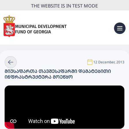
THE WEBSITE IS IN TEST MODE
12 December, 2013
ᲛᲘᲣᲡᲐᲤᲐᲠᲗᲐ ᲗᲐᲕᲨᲔᲡᲐᲤᲐᲠᲨᲘ ᲓᲐᲛᲐᲢᲔᲑᲘᲗᲘ
ᲘᲜᲤᲠᲐᲡᲢᲠᲣᲥᲢᲣᲠᲐ ᲛᲝᲔᲬᲧᲝ