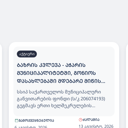
აქტიური
ᲑᲐᲖᲠᲘᲡ ᲙᲕᲚᲔᲕᲐ - ᲐᲭᲐᲠᲘᲡ
ᲛᲣᲜᲘᲪᲘᲞᲐᲚᲘᲢᲔᲢᲨᲘ, ᲒᲝᲜᲘᲝᲡ
ᲓᲐᲡᲐᲮᲚᲔᲑᲐᲨᲘ ᲛᲓᲔᲑᲐᲠᲔ ᲛᲘᲬᲘᲡ
ᲜᲐᲙᲕᲔᲗᲖᲔ 200 ᲑᲐᲕᲨᲕᲖᲔ
სსიპ საქართველოს მუნიციპალური
ᲒᲐᲗᲕᲚᲘᲚᲘ ᲡᲐᲑᲐᲕᲨᲕᲝ ᲑᲐᲦᲘ
განვითარების ფონდი (ს/კ 206074193)
გეგმავს ერთი ხელშეკრულების
ფარგლებში (Design-Build მეთოდით)
აჭარის მუნიციპალიტეტში, გონიოს
ᲫᲐᲚᲐᲨᲘᲐ
ᲒᲐᲛᲝᲥᲕᲔᲧᲜᲔᲑᲣᲚᲘᲐ
დასახლებაში მდებარე მიწის ნაკვეთზე
13 აგვისტო, 2026
6 აგვისტო, 2026