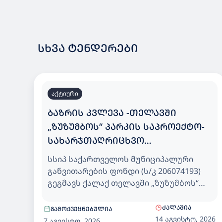
ᲡᲮᲕᲐ ᲢᲔᲜᲓᲔᲠᲔᲑᲘ
აქტიური
ᲑᲐᲖᲠᲘᲡ ᲙᲕᲚᲔᲕᲐ -ᲗᲔᲚᲐᲕᲨᲘ
„ᲖᲣᲖᲣᲛᲑᲝᲡ“ ᲞᲐᲠᲙᲘᲡ ᲡᲐᲞᲠᲝᲔᲥᲢᲝ-
ᲡᲐᲮᲐᲠᲯᲗᲐᲦᲠᲘᲪᲮᲕᲝ
ᲓᲝᲙᲣᲛᲔᲜᲢᲐᲪᲘᲘᲡ ᲛᲝᲛᲖᲐᲓᲔᲑᲘᲡ
სსიპ საქართველოს მუნიციპალური
ᲛᲝᲛᲡᲐᲮᲣᲠᲔᲑᲘᲡ ᲡᲐᲮᲔᲚᲛᲬᲘᲤᲝ
განვითარების ფონდი (ს/კ 206074193)
ᲨᲔᲡᲧᲘᲓᲕᲐ
გეგმავს ქალაქ თელავში „ზუზუმბოს“
პარკის საპროექტო-სახარჯთაღრიცხვო
დოკუმენტაციის მომზადების
ᲫᲐᲚᲐᲨᲘᲐ
ᲒᲐᲛᲝᲥᲕᲔᲧᲜᲔᲑᲣᲚᲘᲐ
მომსახურების (CPV71200000)
14 აგვისტო, 2026
7 აგვისტო, 2026