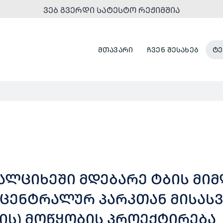
ᲕᲔᲑ ᲒᲕᲔᲠᲓᲘ ᲡᲐᲢᲔᲡᲢᲝ ᲠᲔᲟᲘᲛᲨᲘᲐ
ᲛᲗᲐᲕᲐᲠᲘ
ᲩᲕᲔᲜ ᲨᲔᲡᲐᲮᲔᲑ
ᲢᲔ
 ᲐᲮᲐᲚᲪᲘᲮᲔᲨᲘ ᲛᲓᲔᲑᲐᲠᲔ ᲢᲑᲘᲡ Მ
 ᲪᲔᲜᲢᲠᲐᲚᲣᲠ ᲞᲐᲠᲙᲗᲐᲜ ᲛᲘᲡᲐᲡ
ᲘᲡ) ᲛᲝᲬᲧᲝᲑᲘᲡ ᲞᲠᲝᲔᲥᲢᲘᲠᲔᲑᲐ