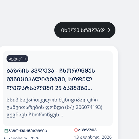
ᲘᲮᲘᲚᲔ ᲡᲠᲣᲚᲐᲓ
აქტიური
ᲑᲐᲖᲠᲘᲡ ᲙᲕᲚᲔᲕᲐ - ᲩᲮᲝᲠᲝᲬᲧᲣᲡ
ᲛᲣᲜᲘᲪᲘᲞᲐᲚᲘᲢᲔᲢᲨᲘ, ᲡᲝᲤᲔᲚ
ᲚᲔᲓᲐᲠᲡᲐᲚᲔᲨᲘ 25 ᲑᲐᲕᲨᲕᲖᲔ
ᲒᲐᲗᲕᲚᲘᲚᲘ ᲡᲐᲑᲐᲕᲨᲕᲝ ᲑᲐᲦᲘ
სსიპ საქართველოს მუნიციპალური
განვითარების ფონდი (ს/კ 206074193)
გეგმავს ჩხოროწყუს
მუნიციპალიტეტში, სოფელ
ლედარსალეში 25 ბავშვზე გათვლილი
ᲫᲐᲚᲐᲨᲘᲐ
ᲒᲐᲛᲝᲥᲕᲔᲧᲜᲔᲑᲣᲚᲘᲐ
საბავშვო ბაღისთვის, დეტალური
13 აგვისტო, 2026
6 აგვისტო, 2026