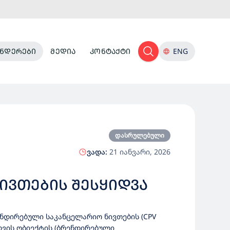
ᲜᲓᲔᲠᲔᲑᲘ
ᲛᲔᲓᲘᲐ
ᲙᲝᲜᲢᲐᲥᲢᲘ
ENG
დასრულებული
ვადა:
21 იანვარი, 2026
ᲘᲕᲗᲔᲑᲘᲡ ᲨᲔᲡᲧᲘᲓᲕᲐ
ენდირებული საკანცელარიო ნივთების (CPV
დვის ობიექტის (ბრენდირებული