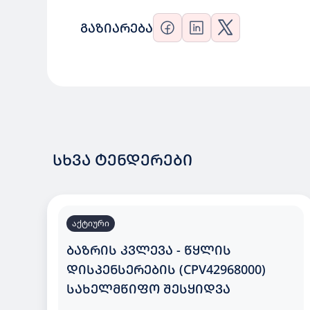
ᲒᲐᲖᲘᲐᲠᲔᲑᲐ
ᲡᲮᲕᲐ ᲢᲔᲜᲓᲔᲠᲔᲑᲘ
აქტიური
ᲑᲐᲖᲠᲘᲡ ᲙᲕᲚᲔᲕᲐ - ᲬᲧᲚᲘᲡ
ᲓᲘᲡᲞᲔᲜᲡᲔᲠᲔᲑᲘᲡ (CPV42968000)
ᲡᲐᲮᲔᲚᲛᲬᲘᲤᲝ ᲨᲔᲡᲧᲘᲓᲕᲐ