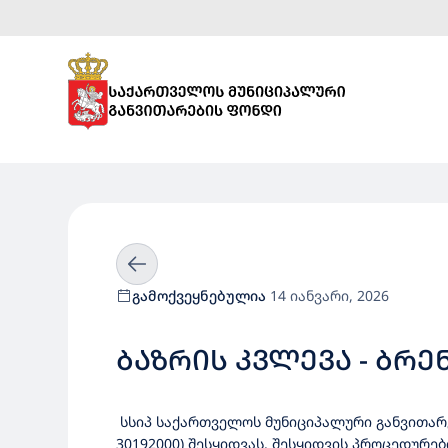
გამოქვეყნებულია
14 იანვარი, 2026
ᲑᲐᲖᲠᲘᲡ ᲙᲕᲚᲔᲕᲐ - ᲑᲠ
სსიპ საქართველოს მუნიციპალური განვითარე
30192000) შესყიდვას. შესყიდვის პროცედურ