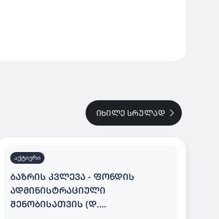
ᲘᲮᲘᲚᲔ ᲡᲠᲣᲚᲐᲓ
აქტიური
ᲑᲐᲖᲠᲘᲡ ᲙᲕᲚᲔᲕᲐ - ᲤᲝᲜᲓᲘᲡ
ᲐᲓᲛᲘᲜᲘᲡᲢᲠᲐᲪᲘᲣᲚᲘ
ᲨᲔᲜᲝᲑᲘᲡᲐᲗᲕᲘᲡ (Დ.
ᲐᲦᲛᲐᲨᲔᲜᲔᲑᲚᲘᲡ ᲒᲐᲛᲖ. N150) ᲨᲕᲘᲓᲘ