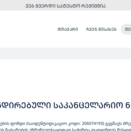
ᲕᲔᲑ ᲒᲕᲔᲠᲓᲘ ᲡᲐᲢᲔᲡᲢᲝ ᲠᲔᲟᲘᲛᲨᲘᲐ
ᲛᲗᲐᲕᲐᲠᲘ
ᲩᲕᲔᲜ ᲨᲔᲡᲐᲮᲔᲑ
ᲢᲔ
ᲔᲜᲓᲘᲠᲔᲑᲣᲚᲘ ᲡᲐᲙᲐᲜᲪᲔᲚᲐᲠᲘᲝ Ნ
ბის ფონდი (საიდენტიფიკაციო კოდი: 206074193) გეგმავს ბრ
ების ჩატარების უზრუნველსაყოფად საჭიროა დადგინდეს შესყი