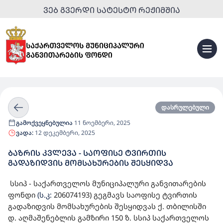
ᲕᲔᲑ ᲒᲕᲔᲠᲓᲘ ᲡᲐᲢᲔᲡᲢᲝ ᲠᲔᲟᲘᲛᲨᲘᲐ
დასრულებული
გამოქვეყნებულია
11 ნოემბერი, 2025
ვადა:
12 დეკემბერი, 2025
ᲑᲐᲖᲠᲘᲡ ᲙᲕᲚᲔᲕᲐ - ᲡᲐᲝᲤᲘᲡᲔ ᲢᲕᲘᲠᲗᲘᲡ
ᲒᲐᲓᲐᲖᲘᲓᲕᲘᲡ ᲛᲝᲛᲡᲐᲮᲣᲠᲔᲑᲘᲡ ᲨᲔᲡᲧᲘᲓᲕᲐ
სსიპ - საქართველოს მუნიციპალური განვითარების
ფონდი
(ს.კ:
206074193
)
გეგმავს საოფისე ტვირთის
გადაზიდვის მომსახურების შესყიდვას ქ. თბილისში
დ. აღმაშენებლის გამზირი 150 ზ. სსიპ საქართველოს