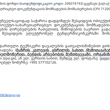
ების ფონდი
(საიდენტიფიკაციო კოდი:
206074193
)
გეგმავს
ქალაქ
ღრიცხვო დოკუმენტაციის მომზადების მომსახურების (CPV 7120
რუნველსაყოფად საჭიროა დადგინდეს შესყიდვის ობიექტი
პროექტო-სახარჯთაღრიცხვო დოკუმენტაციის მომზადების
ების ღირებულების ჩათვლით), მიწოდების საერთო ვადა
ს შესყიდვის ელექტრონულ ტენდერში/კონკურსში მონ
ნდართული ტექნიკური დავალების გათვალისწინებით გთ
ადადება
(ბაზრის კვლევის ცხრილის სახით
(შემოთავაზე
ხელმოწერით, ბეჭდის არსებობის შემთხვევაში, ორგანი
 (
spa.ge)
, ან ელ. ვერსიის სახით, შემდეგ ელ. ფოსტაზე:
gogpr
ბულ ნომერზე: +995 577102126.
=9365&lang=
ge