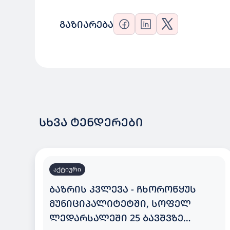
ᲒᲐᲖᲘᲐᲠᲔᲑᲐ
ᲡᲮᲕᲐ ᲢᲔᲜᲓᲔᲠᲔᲑᲘ
აქტიური
ᲑᲐᲖᲠᲘᲡ ᲙᲕᲚᲔᲕᲐ - ᲩᲮᲝᲠᲝᲬᲧᲣᲡ
ᲛᲣᲜᲘᲪᲘᲞᲐᲚᲘᲢᲔᲢᲨᲘ, ᲡᲝᲤᲔᲚ
ᲚᲔᲓᲐᲠᲡᲐᲚᲔᲨᲘ 25 ᲑᲐᲕᲨᲕᲖᲔ