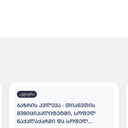
აქტიური
ᲑᲐᲖᲠᲘᲡ ᲙᲕᲚᲔᲕᲐ - ᲗᲘᲐᲜᲔᲗᲘᲡ
ᲛᲣᲜᲘᲪᲘᲞᲐᲚᲘᲢᲔᲢᲨᲘ, ᲡᲝᲤᲔᲚ
ᲜᲐᲥᲐᲚᲐᲥᲐᲠᲨᲘ ᲓᲐ ᲡᲝᲤᲔᲚ