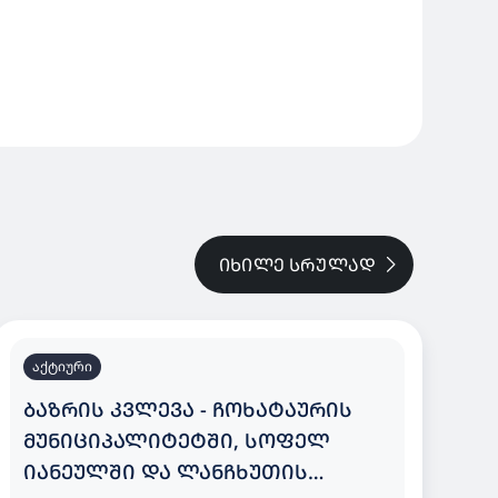
ᲘᲮᲘᲚᲔ ᲡᲠᲣᲚᲐᲓ
აქტიური
ᲑᲐᲖᲠᲘᲡ ᲙᲕᲚᲔᲕᲐ - ᲩᲝᲮᲐᲢᲐᲣᲠᲘᲡ
ᲛᲣᲜᲘᲪᲘᲞᲐᲚᲘᲢᲔᲢᲨᲘ, ᲡᲝᲤᲔᲚ
ᲘᲐᲜᲔᲣᲚᲨᲘ ᲓᲐ ᲚᲐᲜᲩᲮᲣᲗᲘᲡ