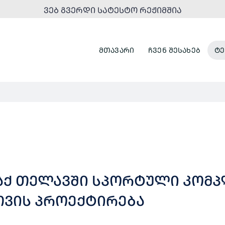
ᲕᲔᲑ ᲒᲕᲔᲠᲓᲘ ᲡᲐᲢᲔᲡᲢᲝ ᲠᲔᲟᲘᲛᲨᲘᲐ
ᲛᲗᲐᲕᲐᲠᲘ
ᲩᲕᲔᲜ ᲨᲔᲡᲐᲮᲔᲑ
ᲢᲔ
ᲚᲐᲥ ᲗᲔᲚᲐᲕᲨᲘ ᲡᲞᲝᲠᲢᲣᲚᲘ ᲙᲝᲛᲞ
ᲗᲕᲘᲡ ᲞᲠᲝᲔᲥᲢᲘᲠᲔᲑᲐ