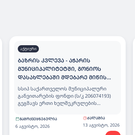
აქტიური
ᲑᲐᲖᲠᲘᲡ ᲙᲕᲚᲔᲕᲐ - ᲐᲭᲐᲠᲘᲡ
ᲛᲣᲜᲘᲪᲘᲞᲐᲚᲘᲢᲔᲢᲨᲘ, ᲒᲝᲜᲘᲝᲡ
ᲓᲐᲡᲐᲮᲚᲔᲑᲐᲨᲘ ᲛᲓᲔᲑᲐᲠᲔ ᲛᲘᲬᲘᲡ
ᲜᲐᲙᲕᲔᲗᲖᲔ 200 ᲑᲐᲕᲨᲕᲖᲔ
სსიპ საქართველოს მუნიციპალური
ᲒᲐᲗᲕᲚᲘᲚᲘ ᲡᲐᲑᲐᲕᲨᲕᲝ ᲑᲐᲦᲘ
განვითარების ფონდი (ს/კ 206074193)
გეგმავს ერთი ხელშეკრულების
ფარგლებში (Design-Build მეთოდით)
აჭარის მუნიციპალიტეტში, გონიოს
ᲫᲐᲚᲐᲨᲘᲐ
ᲒᲐᲛᲝᲥᲕᲔᲧᲜᲔᲑᲣᲚᲘᲐ
დასახლებაში მდებარე მიწის ნაკვეთზე
13 აგვისტო, 2026
6 აგვისტო, 2026
200 ბავშვზე გათვლილი საბავშვო