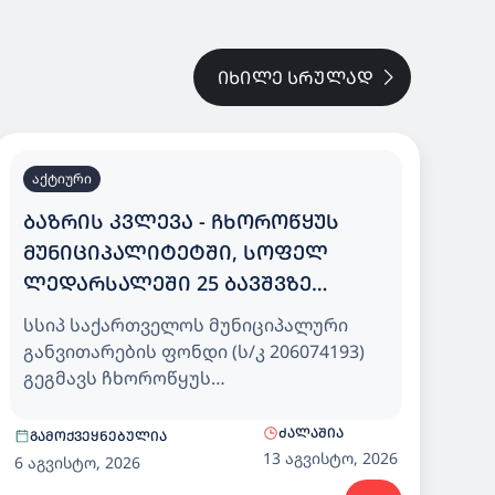
ᲘᲮᲘᲚᲔ ᲡᲠᲣᲚᲐᲓ
აქტიური
ᲑᲐᲖᲠᲘᲡ ᲙᲕᲚᲔᲕᲐ - ᲩᲮᲝᲠᲝᲬᲧᲣᲡ
ᲛᲣᲜᲘᲪᲘᲞᲐᲚᲘᲢᲔᲢᲨᲘ, ᲡᲝᲤᲔᲚ
ᲚᲔᲓᲐᲠᲡᲐᲚᲔᲨᲘ 25 ᲑᲐᲕᲨᲕᲖᲔ
ᲒᲐᲗᲕᲚᲘᲚᲘ ᲡᲐᲑᲐᲕᲨᲕᲝ ᲑᲐᲦᲘ
სსიპ საქართველოს მუნიციპალური
განვითარების ფონდი (ს/კ 206074193)
გეგმავს ჩხოროწყუს
მუნიციპალიტეტში, სოფელ
ლედარსალეში 25 ბავშვზე გათვლილი
ᲫᲐᲚᲐᲨᲘᲐ
ᲒᲐᲛᲝᲥᲕᲔᲧᲜᲔᲑᲣᲚᲘᲐ
საბავშვო ბაღისთვის, დეტალური
13 აგვისტო, 2026
6 აგვისტო, 2026
საპროექტო დოკუმენტაციის