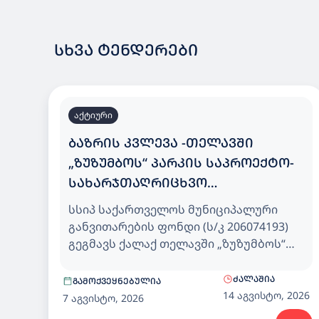
ᲡᲮᲕᲐ ᲢᲔᲜᲓᲔᲠᲔᲑᲘ
აქტიური
ᲑᲐᲖᲠᲘᲡ ᲙᲕᲚᲔᲕᲐ -ᲗᲔᲚᲐᲕᲨᲘ
„ᲖᲣᲖᲣᲛᲑᲝᲡ“ ᲞᲐᲠᲙᲘᲡ ᲡᲐᲞᲠᲝᲔᲥᲢᲝ-
ᲡᲐᲮᲐᲠᲯᲗᲐᲦᲠᲘᲪᲮᲕᲝ
ᲓᲝᲙᲣᲛᲔᲜᲢᲐᲪᲘᲘᲡ ᲛᲝᲛᲖᲐᲓᲔᲑᲘᲡ
სსიპ საქართველოს მუნიციპალური
ᲛᲝᲛᲡᲐᲮᲣᲠᲔᲑᲘᲡ ᲡᲐᲮᲔᲚᲛᲬᲘᲤᲝ
განვითარების ფონდი (ს/კ 206074193)
ᲨᲔᲡᲧᲘᲓᲕᲐ
გეგმავს ქალაქ თელავში „ზუზუმბოს“
პარკის საპროექტო-სახარჯთაღრიცხვო
დოკუმენტაციის მომზადების
ᲫᲐᲚᲐᲨᲘᲐ
ᲒᲐᲛᲝᲥᲕᲔᲧᲜᲔᲑᲣᲚᲘᲐ
მომსახურების (CPV71200000)
14 აგვისტო, 2026
7 აგვისტო, 2026
სახელმწიფო შესყიდვას.