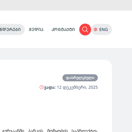
ᲜᲓᲔᲠᲔᲑᲘ
ᲛᲔᲓᲘᲐ
ᲙᲝᲜᲢᲐᲥᲢᲘ
ENG
დასრულებული
ვადა:
12 დეკემბერი, 2025
.
გურჯაანში
პარკის მოწყობის საპროექტო-