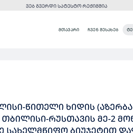
ᲕᲔᲑ ᲒᲕᲔᲠᲓᲘ ᲡᲐᲢᲔᲡᲢᲝ ᲠᲔᲟᲘᲛᲨᲘᲐ
ᲛᲗᲐᲕᲐᲠᲘ
ᲩᲕᲔᲜ ᲨᲔᲡᲐᲮᲔᲑ
ᲢᲔ
ᲚᲘᲡᲘ-ᲬᲘᲗᲔᲚᲘ ᲮᲘᲓᲘᲡ (ᲐᲖᲔᲠᲑᲐᲘ
ᲗᲑᲘᲚᲘᲡᲘ-ᲠᲣᲡᲗᲐᲕᲘᲡ ᲛᲔ-2 ᲛᲝ
Ე ᲡᲐᲮᲔᲚᲛᲬᲘᲤᲝ ᲑᲘᲣᲯᲔᲢᲘᲗ ᲓᲐ