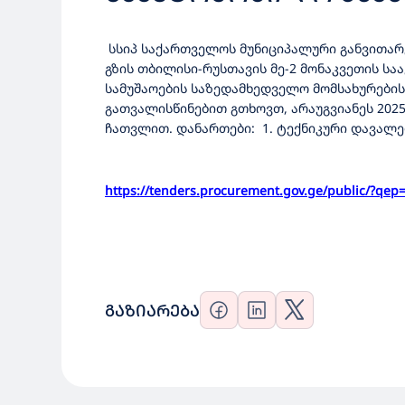
ᲨᲔᲡᲐᲡᲠᲣᲚᲔᲑᲔᲚᲘ ᲛᲨᲔ
სსიპ საქართველოს მუნიციპალური განვითარებ
ᲡᲐᲖᲔᲓᲐᲛᲮᲔᲓᲕᲔᲚᲝ ᲛᲝ
გზის თბილისი-რუსთავის მე-2 მონაკვეთის 
სამუშაოების საზედამხედველო მომსახურების
გათვალისწინებით გთხოვთ, არაუგვიანეს 202
ჩათვლით. დანართები: 1. ტექნიკური დავალებ
https://tenders.procurement.
gov.ge/public/?qep
ᲒᲐᲖᲘᲐᲠᲔᲑᲐ