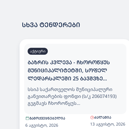
ᲡᲮᲕᲐ ᲢᲔᲜᲓᲔᲠᲔᲑᲘ
აქტიური
ᲑᲐᲖᲠᲘᲡ ᲙᲕᲚᲔᲕᲐ - ᲩᲮᲝᲠᲝᲬᲧᲣᲡ
ᲛᲣᲜᲘᲪᲘᲞᲐᲚᲘᲢᲔᲢᲨᲘ, ᲡᲝᲤᲔᲚ
ᲚᲔᲓᲐᲠᲡᲐᲚᲔᲨᲘ 25 ᲑᲐᲕᲨᲕᲖᲔ
ᲒᲐᲗᲕᲚᲘᲚᲘ ᲡᲐᲑᲐᲕᲨᲕᲝ ᲑᲐᲦᲘ
სსიპ საქართველოს მუნიციპალური
განვითარების ფონდი (ს/კ 206074193)
გეგმავს ჩხოროწყუს
მუნიციპალიტეტში, სოფელ
ლედარსალეში 25 ბავშვზე გათვლილი
ᲫᲐᲚᲐᲨᲘᲐ
ᲒᲐᲛᲝᲥᲕᲔᲧᲜᲔᲑᲣᲚᲘᲐ
საბავშვო ბაღისთვის, დეტალური
13 აგვისტო, 2026
6 აგვისტო, 2026