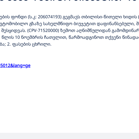
ᲜᲔᲑᲚᲝᲑᲐ/ᲛᲝᲓᲔᲠᲜᲘᲖᲐᲪᲘᲡ ᲡᲐᲛ
ის ფონდი (ს.კ: 206074193) გეგმავს თბილისი-წითელი ხიდის 
ᲛᲡᲐᲮᲣᲠᲔᲑᲘᲡ ᲨᲔᲡᲧᲘᲓᲕᲐ
საავტომობილო გზაზე სახელმწიფო ბიუჯეტით დაფინანსებული,
 შესყიდვას. (CPV-71520000) ზემოთ აღნიშნულიდან გამომდინ
5 წლის 10 ნოემბრის ჩათვლით, წარმოადგინოთ თქვენი წინადა
ა; 2. ფასების ცხრილი.
=5012&lang=
ge