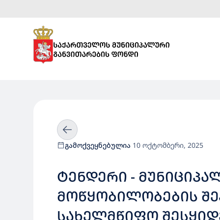
გამოქვეყნებულია
10 ოქტომბერი, 2025
ᲢᲔᲜᲓᲔᲠᲘ - ᲛᲣᲜᲘᲪᲘᲞᲐ
ᲛᲝᲬᲧᲝᲑᲘᲚᲝᲑᲔᲑᲘᲡ ᲨᲔ
ᲡᲐᲮᲔᲚᲛᲬᲘᲤᲝ ᲨᲔᲡᲧᲘᲓ