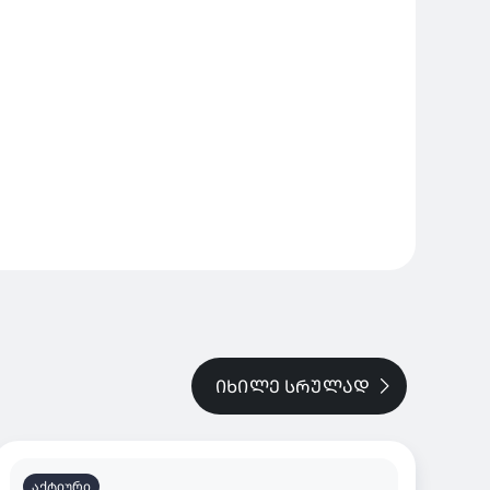
ᲘᲮᲘᲚᲔ ᲡᲠᲣᲚᲐᲓ
აქტიური