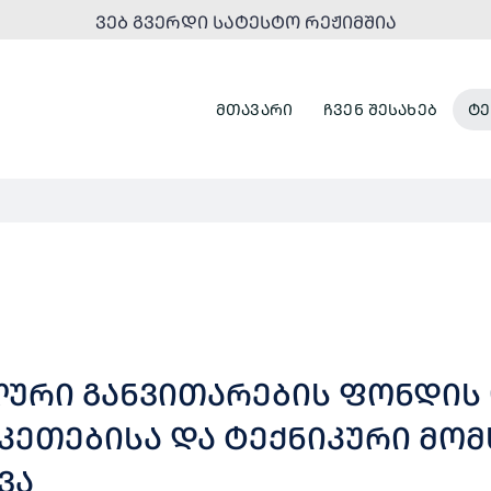
ᲕᲔᲑ ᲒᲕᲔᲠᲓᲘ ᲡᲐᲢᲔᲡᲢᲝ ᲠᲔᲟᲘᲛᲨᲘᲐ
ᲛᲗᲐᲕᲐᲠᲘ
ᲩᲕᲔᲜ ᲨᲔᲡᲐᲮᲔᲑ
ᲢᲔ
ᲚᲣᲠᲘ ᲒᲐᲜᲕᲘᲗᲐᲠᲔᲑᲘᲡ ᲤᲝᲜᲓᲘᲡ
ᲙᲔᲗᲔᲑᲘᲡᲐ ᲓᲐ ᲢᲔᲥᲜᲘᲙᲣᲠᲘ ᲛᲝᲛ
ᲕᲐ