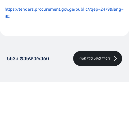
https://tenders.procurement.
gov.ge/public/?qep=2479&lang=
ge
ᲡᲮᲕᲐ ᲢᲔᲜᲓᲔᲠᲔᲑᲘ
ᲘᲮᲘᲚᲔ ᲡᲠᲣᲚᲐᲓ