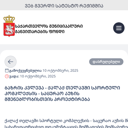
ᲕᲔᲑ ᲒᲕᲔᲠᲓᲘ ᲡᲐᲢᲔᲡᲢᲝ ᲠᲔᲟᲘᲛᲨᲘᲐ
დასრულებული
გამოქვეყნებულია
10 ოქტომბერი, 2025
ვადა:
10 ოქტომბერი, 2025
ᲑᲐᲖᲠᲘᲡ ᲙᲕᲚᲔᲕᲐ - ᲥᲐᲚᲐᲥ ᲗᲔᲚᲐᲕᲨᲘ ᲡᲞᲝᲠᲢᲣᲚᲘ
ᲙᲝᲛᲞᲚᲔᲥᲡᲘᲡ - ᲡᲐᲪᲣᲠᲐᲝ ᲐᲣᲖᲘᲡ
ᲛᲨᲔᲜᲔᲑᲚᲝᲑᲘᲡᲗᲕᲘᲡ ᲞᲠᲝᲔᲥᲢᲘᲠᲔᲑᲐ
ქალაქ
თელავში
სპორტული
კომპლექსის
-
საცურაო
აუზის
მ
სახარჯთაღრიცხვო
დოკუმენტაციის
მომზადების
მომსახურე