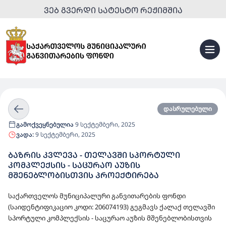
ᲕᲔᲑ ᲒᲕᲔᲠᲓᲘ ᲡᲐᲢᲔᲡᲢᲝ ᲠᲔᲟᲘᲛᲨᲘᲐ
დასრულებული
გამოქვეყნებულია
9 სექტემბერი, 2025
ვადა:
9 სექტემბერი, 2025
ᲑᲐᲖᲠᲘᲡ ᲙᲕᲚᲔᲕᲐ - ᲗᲔᲚᲐᲕᲨᲘ ᲡᲞᲝᲠᲢᲣᲚᲘ
ᲙᲝᲛᲞᲚᲔᲥᲡᲘᲡ - ᲡᲐᲪᲣᲠᲐᲝ ᲐᲣᲖᲘᲡ
ᲛᲨᲔᲜᲔᲑᲚᲝᲑᲘᲡᲗᲕᲘᲡ ᲞᲠᲝᲔᲥᲢᲘᲠᲔᲑᲐ
საქართველოს მუნიციპალური განვითარების ფონდი
(საიდენტიფიკაციო კოდი: 206074193) გეგმავს ქალაქ თელავში
სპორტული კომპლექსის - საცურაო აუზის მშენებლობისთვის