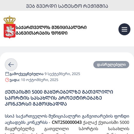
ᲕᲔᲑ ᲒᲕᲔᲠᲓᲘ ᲡᲐᲢᲔᲡᲢᲝ ᲠᲔᲟᲘᲛᲨᲘᲐ
დასრულებული
გამოქვეყნებულია
9 სექტემბერი, 2025
ვადა:
10 ოქტომბერი, 2025
ᲥᲣᲗᲐᲘᲡᲨᲘ 5000 ᲛᲐᲧᲣᲠᲔᲑᲔᲚᲖᲔ ᲒᲐᲗᲕᲚᲘᲚᲘ
ᲡᲞᲝᲠᲢᲘᲡ ᲡᲐᲡᲐᲮᲚᲘᲡ ᲞᲠᲝᲔᲥᲢᲘᲠᲔᲑᲐᲖᲔ
ᲙᲝᲜᲙᲣᲠᲡᲘ ᲒᲐᲛᲝᲪᲮᲐᲓᲓᲐ
სსიპ საქართველოს მუნიციპალური განვითარების ფონდი
აცხადებს კონკურსს
-
CNT250000043
ქალაქ ქუთაისში 5000
მაყურებელზე გათვლილი სპორტის სასახლის