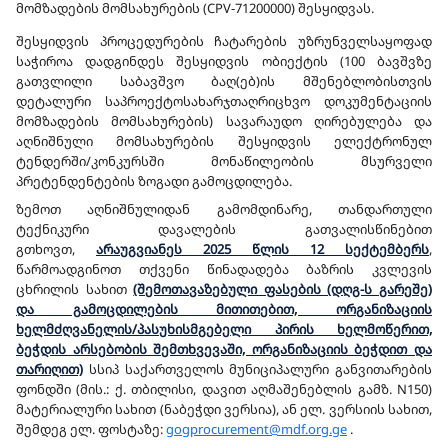
მომზადების მომსახურების (CPV-71200000) შესყიდვას.
შესყიდვის პროცედურების ჩატარების უზრუნველსაყოფად
საჭიროა დადგინდეს შესყიდვის ობიექტის (100 ბავშვზე
გათვლილი საბავშვო ბაღ(ებ)ის მშენებლობისთვის
დეტალური საპროექტოსახარჯთაღრიცხვო დოკუმენტაციის
მომზადების მომსახურების) სავარაუდო ღირებულება და
აღნიშნული მომსახურების შესყიდვის ელექტრონულ
ტენდერში/კონკურსში მონაწილეობის მსურველი
პრეტენდენტების ზოგადი გამოცდილება.
ზემოთ აღნიშნულიდან გამომდინარე, თანდართული
ტექნიკური დავალების გათვალისწინებით
გთხოვთ,
არაუგვიანეს 2025 წლის 12 სექტემბერს
,
წარმოადგინოთ თქვენი წინადადება ბაზრის კვლევის
ცხრილის სახით
(შემოთავაზებული ფასების (დღგ-ს გარეშე)
და გამოცდილების მითითებით, ორგანიზაციის
ხელმძღვანელის/პასუხისმგებელი პირის ხელმოწერით,
ბეჭდის არსებობის შემთხვევაში, ორგანიზაციის ბეჭდით და
თარიღით)
სსიპ საქართველოს მუნიციპალური განვითარების
ფონდში (მის.: ქ. თბილისი, დავით აღმაშენებლის გამზ. N150)
მატერიალური სახით (ნაბეჭდი ვერსია), ან ელ. ვერსიის სახით,
შემდეგ ელ. ფოსტაზე:
gogprocurement@mdf.org.ge
.