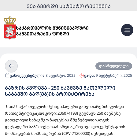
ᲕᲔᲑ ᲒᲕᲔᲠᲓᲘ ᲡᲐᲢᲔᲡᲢᲝ ᲠᲔᲟᲘᲛᲨᲘᲐ
დასრულებული
გამოქვეყნებულია
8 აგვისტო, 2025
ვადა:
9 სექტემბერი, 2025
ᲑᲐᲖᲠᲘᲡ ᲙᲕᲚᲔᲕᲐ - 250 ᲑᲐᲕᲨᲕᲖᲔ ᲒᲐᲗᲕᲚᲘᲚᲘ
ᲡᲐᲑᲐᲕᲨᲝ ᲑᲐᲦ(ᲔᲑ)ᲘᲡ ᲞᲠᲝᲔᲥᲢᲘᲠᲔᲑᲐ
სსიპ საქართველოს მუნიციპალური განვითარების ფონდი
(საიდენტიფიკაციო კოდი: 206074193) გეგმავს 250 ბავშვზე
გათვლილი საბავშვო ბაღ(ებ)ის მშენებლობისთვის
დეტალური საპროექტოსახარჯთაღრიცხვო დოკუმენტაციის
მომზადების მომსახურების (CPV-71200000) შესყიდვას.