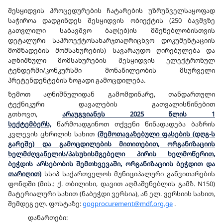
შესყიდვის პროცედურების ჩატარების უზრუნველსაყოფად
საჭიროა დადგინდეს შესყიდვის ობიექტის (250 ბავშვზე
გათვლილი საბავშვო ბაღ(ებ)ის მშენებლობისთვის
დეტალური საპროექტოსახარჯთაღრიცხვო დოკუმენტაციის
მომზადების მომსახურების) სავარაუდო ღირებულება და
აღნიშნული მომსახურების შესყიდვის ელექტრონულ
ტენდერში/კონკურსში მონაწილეობის მსურველი
პრეტენდენტების ზოგადი გამოცდილება.
ზემოთ აღნიშნულიდან გამომდინარე, თანდართული
ტექნიკური დავალების გათვალისწინებით
გთხოვთ,
არაუგვიანეს 2025 წლის 1
სექტემბერს,
წარმოადგინოთ თქვენი წინადადება ბაზრის
კვლევის ცხრილის სახით
(შემოთავაზებული ფასების (დღგ-ს
გარეშე) და გამოცდილების მითითებით, ორგანიზაციის
ხელმძღვანელის/პასუხისმგებელი პირის ხელმოწერით,
ბეჭდის არსებობის შემთხვევაში, ორგანიზაციის ბეჭდით და
თარიღით)
სსიპ საქართველოს მუნიციპალური განვითარების
ფონდში (მის.: ქ. თბილისი, დავით აღმაშენებლის გამზ. N150)
მატერიალური სახით (ნაბეჭდი ვერსია), ან ელ. ვერსიის სახით,
შემდეგ ელ. ფოსტაზე:
gogprocurement@mdf.org.ge
.
დანართები: