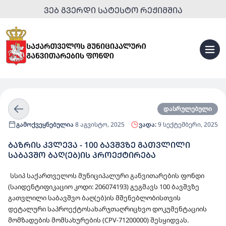
ᲕᲔᲑ ᲒᲕᲔᲠᲓᲘ ᲡᲐᲢᲔᲡᲢᲝ ᲠᲔᲟᲘᲛᲨᲘᲐ
დასრულებული
გამოქვეყნებულია
8 აგვისტო, 2025
ვადა:
9 სექტემბერი, 2025
ᲑᲐᲖᲠᲘᲡ ᲙᲕᲚᲔᲕᲐ - 100 ᲑᲐᲕᲨᲕᲖᲔ ᲒᲐᲗᲕᲚᲘᲚᲘ
ᲡᲐᲑᲐᲕᲨᲝ ᲑᲐᲦ(ᲔᲑ)ᲘᲡ ᲞᲠᲝᲔᲥᲢᲘᲠᲔᲑᲐ
სსიპ საქართველოს მუნიციპალური განვითარების ფონდი
(საიდენტიფიკაციო კოდი: 206074193) გეგმავს 100 ბავშვზე
გათვლილი საბავშვო ბაღ(ებ)ის მშენებლობისთვის
დეტალური საპროექტოსახარჯთაღრიცხვო დოკუმენტაციის
მომზადების მომსახურების (CPV-71200000) შესყიდვას.