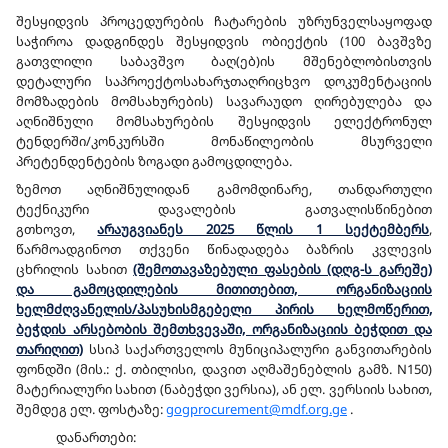
შესყიდვის პროცედურების ჩატარების უზრუნველსაყოფად
საჭიროა დადგინდეს შესყიდვის ობიექტის (100 ბავშვზე
გათვლილი საბავშვო ბაღ(ებ)ის მშენებლობისთვის
დეტალური საპროექტოსახარჯთაღრიცხვო დოკუმენტაციის
მომზადების მომსახურების) სავარაუდო ღირებულება და
აღნიშნული მომსახურების შესყიდვის ელექტრონულ
ტენდერში/კონკურსში მონაწილეობის მსურველი
პრეტენდენტების ზოგადი გამოცდილება.
ზემოთ აღნიშნულიდან გამომდინარე, თანდართული
ტექნიკური დავალების გათვალისწინებით
გთხოვთ,
არაუგვიანეს 2025 წლის 1 სექტემბერს
,
წარმოადგინოთ თქვენი წინადადება ბაზრის კვლევის
ცხრილის სახით
(შემოთავაზებული ფასების (დღგ-ს გარეშე)
და გამოცდილების მითითებით, ორგანიზაციის
ხელმძღვანელის/პასუხისმგებელი პირის ხელმოწერით,
ბეჭდის არსებობის შემთხვევაში, ორგანიზაციის ბეჭდით და
თარიღით)
სსიპ საქართველოს მუნიციპალური განვითარების
ფონდში (მის.: ქ. თბილისი, დავით აღმაშენებლის გამზ. N150)
მატერიალური სახით (ნაბეჭდი ვერსია), ან ელ. ვერსიის სახით,
შემდეგ ელ. ფოსტაზე:
gogprocurement@mdf.org.ge
.
დანართები: