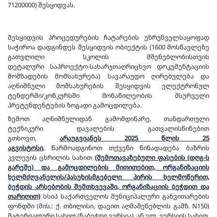
71200000)
შესყიდვას.
შესყიდვის პროცედურების ჩატარების უზრუნველსაყოფად
საჭიროა დადგინდეს შესყიდვის ობიექტის (
1600 მოსწავლეზე
გათვლილი სკოლის მშენებლობისთვის
დეტალური
საპროექტო-სახარჯთაღრიცხვო დოკუმენტაციის
მომზადების მომსახურება
) სავარაუდო ღირებულება და
აღნიშნული მომსახურების შესყიდვის ელექტრონულ
ტენდერში/კონკურსში მონაწილეობის მსურველი
პრეტენდენტების ზოგადი გამოცდილება.
ზემოთ აღნიშნულიდან გამომდინარე, თანდართული
ტექნიკური დავალების გათვალისწინებით
გთხოვთ,
არაუგვიანეს
2025 წლის 25
აგვისტოსი
,
წარმოადგინოთ თქვენი წინადადება ბაზრის
კვლევის ცხრილის სახით
(შემოთავაზებული ფასების (დღგ-ს
გარეშე) და გამოცდილების მითითებით, ორგანიზაციის
ხელმძღვანელის/პასუხისმგებელი პირის ხელმოწერით,
ბეჭდის არსებობის შემთხვევაში, ორგანიზაციის ბეჭდით და
თარიღით)
სსიპ საქართველოს მუნიციპალური განვითარების
ფონდში (მის.: ქ. თბილისი, დავით აღმაშენებლის გამზ. N150)
მატერიალური სახით (ნაბეჭდი ვერსია), ან ელ. ვერსიის სახით,