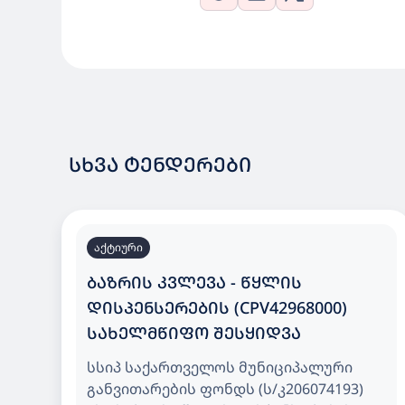
ᲡᲮᲕᲐ ᲢᲔᲜᲓᲔᲠᲔᲑᲘ
აქტიური
ᲑᲐᲖᲠᲘᲡ ᲙᲕᲚᲔᲕᲐ - ᲬᲧᲚᲘᲡ
ᲓᲘᲡᲞᲔᲜᲡᲔᲠᲔᲑᲘᲡ (CPV42968000)
ᲡᲐᲮᲔᲚᲛᲬᲘᲤᲝ ᲨᲔᲡᲧᲘᲓᲕᲐ
სსიპ საქართველოს მუნიციპალური
განვითარების ფონდს (ს/კ206074193)