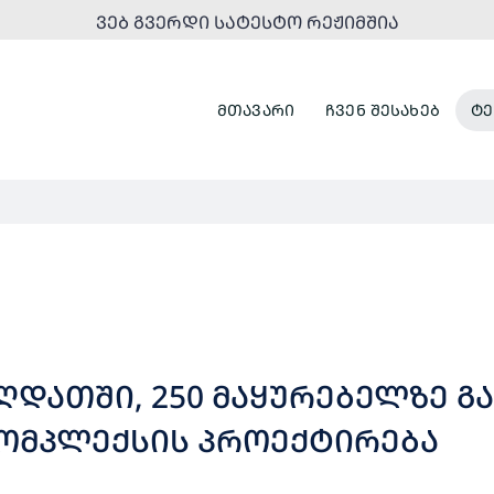
ᲕᲔᲑ ᲒᲕᲔᲠᲓᲘ ᲡᲐᲢᲔᲡᲢᲝ ᲠᲔᲟᲘᲛᲨᲘᲐ
ᲛᲗᲐᲕᲐᲠᲘ
ᲩᲕᲔᲜ ᲨᲔᲡᲐᲮᲔᲑ
ᲢᲔ
ᲝᲛᲞᲚᲔᲥᲡᲘᲡ ᲞᲠᲝᲔᲥᲢᲘᲠᲔᲑᲐ