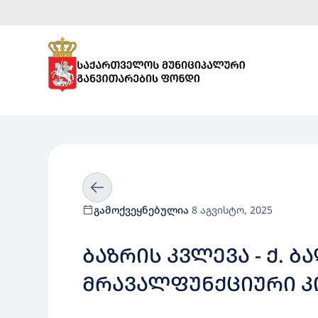
გამოქვეყნებულია
8 აგვისტო, 2025
ᲑᲐᲖᲠᲘᲡ ᲙᲕᲚᲔᲕᲐ - Ქ. ᲑᲐᲦᲓᲐᲗᲨᲘ, 250 ᲛᲐᲧᲣᲠᲔᲑᲔᲚᲖᲔ ᲒᲐᲗᲕᲚᲘᲚᲘ
ᲛᲠᲐᲕᲐᲚᲤᲣᲜᲥᲪᲘᲣᲠᲘ Კ