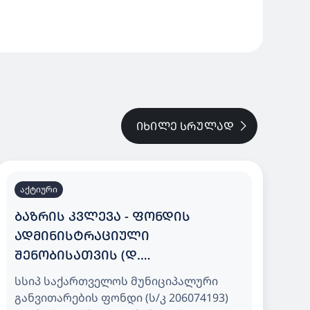
ᲘᲮᲘᲚᲔ ᲡᲠᲣᲚᲐᲓ
აქტიური
ᲑᲐᲖᲠᲘᲡ ᲙᲕᲚᲔᲕᲐ - ᲤᲝᲜᲓᲘᲡ
ᲐᲓᲛᲘᲜᲘᲡᲢᲠᲐᲪᲘᲣᲚᲘ
ᲨᲔᲜᲝᲑᲘᲡᲐᲗᲕᲘᲡ (Დ.
ᲐᲦᲛᲐᲨᲔᲜᲔᲑᲚᲘᲡ ᲒᲐᲛᲖ. N150) ᲨᲕᲘᲓᲘ
სსიპ საქართველოს მუნიციპალური
ᲔᲠᲗᲔᲣᲚᲘ ᲞᲐᲢᲐᲠᲐ/ᲛᲪᲘᲠᲔ ᲖᲝᲛᲘᲡ
განვითარების ფონდი (ს/კ 206074193)