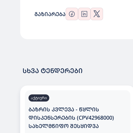
ᲒᲐᲖᲘᲐᲠᲔᲑᲐ
ᲡᲮᲕᲐ ᲢᲔᲜᲓᲔᲠᲔᲑᲘ
აქტიური
ᲑᲐᲖᲠᲘᲡ ᲙᲕᲚᲔᲕᲐ - ᲬᲧᲚᲘᲡ
ᲓᲘᲡᲞᲔᲜᲡᲔᲠᲔᲑᲘᲡ (CPV42968000)
ᲡᲐᲮᲔᲚᲛᲬᲘᲤᲝ ᲨᲔᲡᲧᲘᲓᲕᲐ