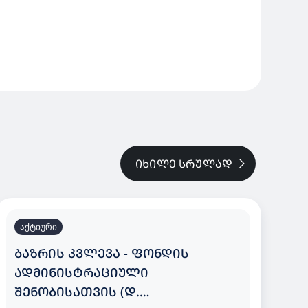
ᲘᲮᲘᲚᲔ ᲡᲠᲣᲚᲐᲓ
აქტიური
ᲑᲐᲖᲠᲘᲡ ᲙᲕᲚᲔᲕᲐ - ᲤᲝᲜᲓᲘᲡ
ᲐᲓᲛᲘᲜᲘᲡᲢᲠᲐᲪᲘᲣᲚᲘ
ᲨᲔᲜᲝᲑᲘᲡᲐᲗᲕᲘᲡ (Დ.