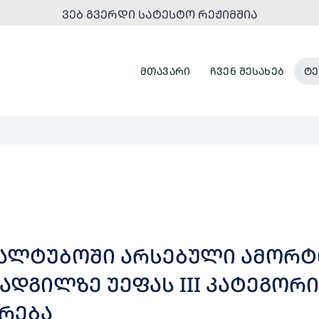
ᲕᲔᲑ ᲒᲕᲔᲠᲓᲘ ᲡᲐᲢᲔᲡᲢᲝ ᲠᲔᲟᲘᲛᲨᲘᲐ
ᲛᲗᲐᲕᲐᲠᲘ
ᲩᲕᲔᲜ ᲨᲔᲡᲐᲮᲔᲑ
ᲢᲔ
 ᲬᲧᲐᲚᲢᲣᲑᲝᲨᲘ ᲐᲠᲡᲔᲑᲣᲚᲘ ᲐᲛᲝᲠ
ᲐᲓᲒᲘᲚᲖᲔ ᲣᲔᲤᲐᲡ III ᲙᲐᲢᲔᲒᲝᲠᲘ
ᲠᲔᲑᲐ