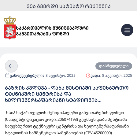
ᲕᲔᲑ ᲒᲕᲔᲠᲓᲘ ᲡᲐᲢᲔᲡᲢᲝ ᲠᲔᲟᲘᲛᲨᲘᲐ
დასრულებული
გამოქვეყნებულია
8 აგვისტო, 2025
ვადა:
8 აგვისტო, 2025
ᲑᲐᲖᲠᲘᲡ ᲙᲕᲚᲔᲕᲐ - ᲓᲐᲑᲐ ᲛᲔᲡᲢᲘᲐᲨᲘ ᲡᲐᲤᲔᲮᲑᲣᲠᲗᲝ
ᲢᲔᲥᲜᲘᲙᲣᲠᲘ ᲪᲔᲜᲢᲠᲘᲡᲐ ᲓᲐ
ᲮᲔᲚᲝᲕᲜᲣᲠᲡᲐᲤᲐᲠᲘᲐᲜᲘ ᲡᲢᲐᲓᲘᲝᲜᲘᲡ
ᲡᲐᲛᲨᲔᲜᲔᲑᲚᲝ ᲡᲐᲛᲣᲨᲐᲝᲔᲑᲘ
სსიპ საქართველოს მუნიციპალური განვითარების ფონდი
(საიდენტიფიკაციო კოდი: 206074193) გეგმავს დაბა მესტიაში
საფეხბურთო ტექნიკური ცენტრისა და ხელოვნურსაფარიანი
სტადიონის სამშენებლო სამუშაოების (CPV 45200000)