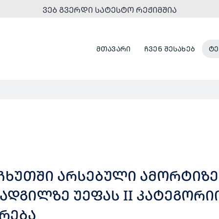
ᲕᲔᲑ ᲒᲕᲔᲠᲓᲘ ᲡᲐᲢᲔᲡᲢᲝ ᲠᲔᲟᲘᲛᲨᲘᲐ
ᲛᲗᲐᲕᲐᲠᲘ
ᲩᲕᲔᲜ ᲨᲔᲡᲐᲮᲔᲑ
ᲢᲔ
ᲜᲩᲮᲣᲗᲨᲘ ᲐᲠᲡᲔᲑᲣᲚᲘ ᲐᲛᲝᲠᲢᲘᲖ
ᲐᲓᲒᲘᲚᲖᲔ ᲣᲔᲤᲐᲡ II ᲙᲐᲢᲔᲒᲝᲠᲘ
ᲠᲔᲑᲐ