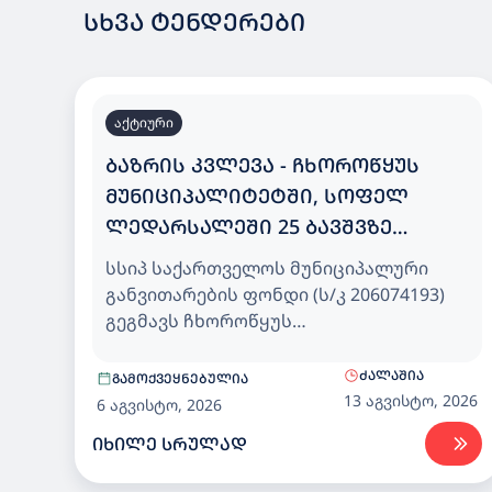
ᲡᲮᲕᲐ ᲢᲔᲜᲓᲔᲠᲔᲑᲘ
აქტიური
ᲑᲐᲖᲠᲘᲡ ᲙᲕᲚᲔᲕᲐ - ᲩᲮᲝᲠᲝᲬᲧᲣᲡ
ᲛᲣᲜᲘᲪᲘᲞᲐᲚᲘᲢᲔᲢᲨᲘ, ᲡᲝᲤᲔᲚ
ᲚᲔᲓᲐᲠᲡᲐᲚᲔᲨᲘ 25 ᲑᲐᲕᲨᲕᲖᲔ
ᲒᲐᲗᲕᲚᲘᲚᲘ ᲡᲐᲑᲐᲕᲨᲕᲝ ᲑᲐᲦᲘ
სსიპ საქართველოს მუნიციპალური
განვითარების ფონდი (ს/კ 206074193)
გეგმავს ჩხოროწყუს
მუნიციპალიტეტში, სოფელ
ლედარსალეში 25 ბავშვზე გათვლილი
ᲫᲐᲚᲐᲨᲘᲐ
ᲒᲐᲛᲝᲥᲕᲔᲧᲜᲔᲑᲣᲚᲘᲐ
საბავშვო ბაღისთვის, დეტალური
13 აგვისტო, 2026
6 აგვისტო, 2026
საპროექტო დოკუმენტაციის
ᲘᲮᲘᲚᲔ ᲡᲠᲣᲚᲐᲓ
კორექტირება და სამშენებლო
სამუშაოების განხორციელების